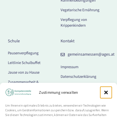
Rahmenbedingungen
Vegetarische Ernährung
Verpflegung von
Krippenkindern
Schule
Kontakt
Pausenverpflegung
gemeinsamessen@ages.at
Leitlinie Schulbuffet
Impressum
Jause von zu Hause
Datenschutzerklärung
Zusammenarbeit &
Barrierefreiheitserklärung
Kommunikation
Zustimmung verwalten
Cookie-Richtlinie (EU)
Getränkeautomaten
Um Ihnen ein optimales Erlebnis zu bieten, verwenden wir Technologien wie
Lebensmittel-Kombi-
Cookies, um Geräteinformationen zu speichern bzw. darauf zuzugreifen. Wenn
Automaten
Sie diesen Technologien zustimmen, können wir Daten wie das Surfverhalten