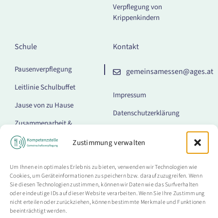
Verpflegung von
Krippenkindern
Schule
Kontakt
Pausenverpflegung
gemeinsamessen@ages.at
Leitlinie Schulbuffet
Impressum
Jause von zu Hause
Datenschutzerklärung
Zusammenarbeit &
Barrierefreiheitserklärung
Kommunikation
Zustimmung verwalten
Cookie-Richtlinie (EU)
Getränkeautomaten
Um Ihnen ein optimales Erlebnis zu bieten, verwenden wir Technologien wie
Lebensmittel-Kombi-
Cookies, um Geräteinformationen zu speichern bzw. darauf zuzugreifen. Wenn
Automaten
Sie diesen Technologien zustimmen, können wir Daten wie das Surfverhalten
oder eindeutige IDs auf dieser Website verarbeiten. Wenn Sie Ihre Zustimmung
Mittagessen
nicht erteilen oder zurückziehen, können bestimmte Merkmale und Funktionen
beeinträchtigt werden.
Verpflegungsangebote