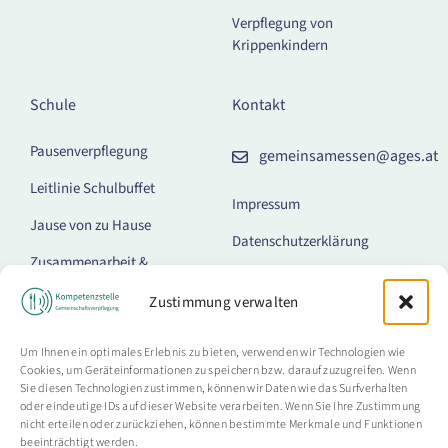
Verpflegung von
Krippenkindern
Schule
Kontakt
Pausenverpflegung
gemeinsamessen@ages.at
Leitlinie Schulbuffet
Impressum
Jause von zu Hause
Datenschutzerklärung
Zusammenarbeit &
Barrierefreiheitserklärung
Kommunikation
Zustimmung verwalten
Cookie-Richtlinie (EU)
Getränkeautomaten
Um Ihnen ein optimales Erlebnis zu bieten, verwenden wir Technologien wie
Lebensmittel-Kombi-
Cookies, um Geräteinformationen zu speichern bzw. darauf zuzugreifen. Wenn
Automaten
Sie diesen Technologien zustimmen, können wir Daten wie das Surfverhalten
oder eindeutige IDs auf dieser Website verarbeiten. Wenn Sie Ihre Zustimmung
Mittagessen
nicht erteilen oder zurückziehen, können bestimmte Merkmale und Funktionen
beeinträchtigt werden.