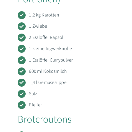
1,2 kg Karotten
1 Zwiebel
2 Esslöffel Rapsöl
1 kleine Ingwerknolle
1 Esslöffel Currypulver
600 ml Kokosmilch
1,4 l Gemüsesuppe
Salz
Pfeffer
Brotcroutons