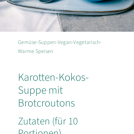
EN
Suche
nach:
Gemüse
-
Suppen
-
Vegan
-
Vegetarisch
-
Warme Speisen
Karotten-Kokos-
Suppe mit
Brotcroutons
Zutaten (für 10
Portionen)