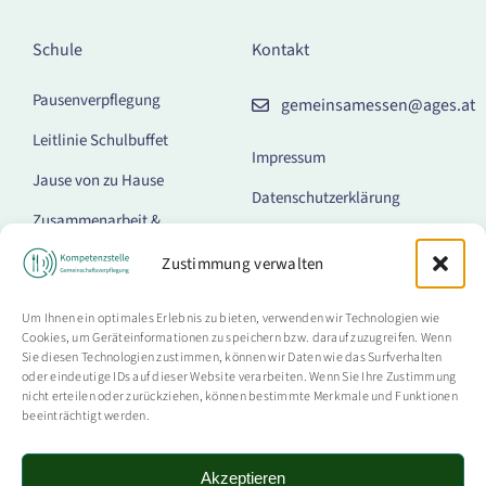
Schule
Kontakt
Pausenverpflegung
gemeinsamessen@ages.at
Leitlinie Schulbuffet
Impressum
Jause von zu Hause
Datenschutzerklärung
Zusammenarbeit &
Barrierefreiheitserklärung
Kommunikation
Zustimmung verwalten
Cookie-Richtlinie (EU)
Getränkeautomaten
Um Ihnen ein optimales Erlebnis zu bieten, verwenden wir Technologien wie
Lebensmittel-Kombi-
Cookies, um Geräteinformationen zu speichern bzw. darauf zuzugreifen. Wenn
Automaten
Sie diesen Technologien zustimmen, können wir Daten wie das Surfverhalten
oder eindeutige IDs auf dieser Website verarbeiten. Wenn Sie Ihre Zustimmung
Mittagessen
nicht erteilen oder zurückziehen, können bestimmte Merkmale und Funktionen
beeinträchtigt werden.
Verpflegungsangebote
Nachhaltigkeit
Akzeptieren