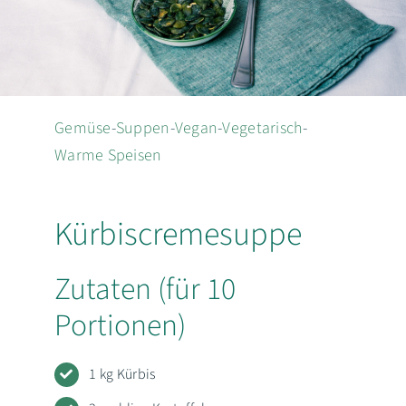
EN
Suche
nach:
Gemüse
-
Suppen
-
Vegan
-
Vegetarisch
-
Warme Speisen
Kürbiscremesuppe
Zutaten (für 10
Portionen)
1 kg Kürbis